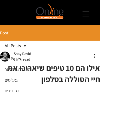
Post
All Posts
Shay David
All Posts
3 min read
אילו הם 10 טיפים שיאריכו את
מעבדת סלולאר
חיי הסוללה בטלפון
גאג'טים
מדריכים